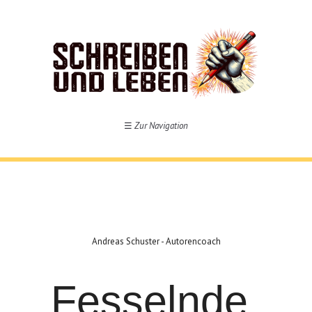
☰
Zur Navigation
Andreas Schuster - Autorencoach
Fesselnde