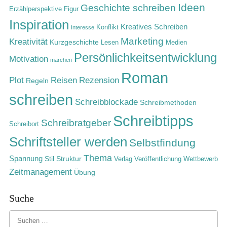
Ideen
Geschichte schreiben
Erzählperspektive
Figur
Inspiration
Kreatives Schreiben
Konflikt
Interesse
Marketing
Kreativität
Kurzgeschichte
Lesen
Medien
Persönlichkeitsentwicklung
Motivation
märchen
Roman
Rezension
Plot
Reisen
Regeln
schreiben
Schreibblockade
Schreibmethoden
Schreibtipps
Schreibratgeber
Schreibort
Schriftsteller werden
Selbstfindung
Thema
Spannung
Stil
Struktur
Verlag
Veröffentlichung
Wettbewerb
Zeitmanagement
Übung
Suche