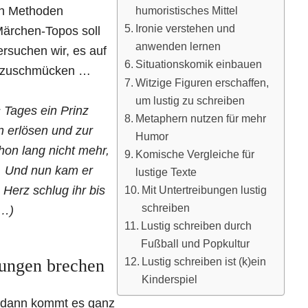
humoristisches Mittel
lten Methoden
Ironie verstehen und
Märchen-Topos soll
anwenden lernen
rsuchen wir, es auf
Situationskomik einbauen
uszuschmücken …
Witzige Figuren erschaffen,
um lustig zu schreiben
s Tages ein Prinz
Metaphern nutzen für mehr
n erlösen und zur
Humor
hon lang nicht mehr,
Komische Vergleiche für
h. Und nun kam er
lustige Texte
Mit Untertreibungen lustig
Herz schlug ihr bis
schreiben
(…)
Lustig schreiben durch
Fußball und Popkultur
Lustig schreiben ist (k)ein
ungen brechen
Kinderspiel
h dann kommt es ganz