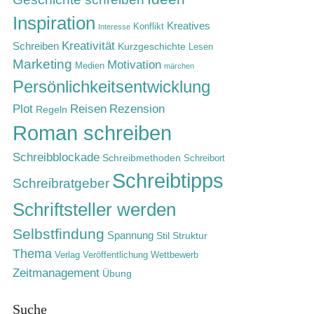
Inspiration
Kreatives
Konflikt
Interesse
Kreativität
Schreiben
Kurzgeschichte
Lesen
Marketing
Motivation
Medien
märchen
Persönlichkeitsentwicklung
Rezension
Plot
Reisen
Regeln
Roman schreiben
Schreibblockade
Schreibmethoden
Schreibort
Schreibtipps
Schreibratgeber
Schriftsteller werden
Selbstfindung
Spannung
Stil
Struktur
Thema
Verlag
Veröffentlichung
Wettbewerb
Zeitmanagement
Übung
Suche