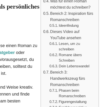
Was für einen Roman
ls persönliches
möchtest du schreiben?
Bereich 2: Inspiration fürs
Romanschreiben
Ideenfindung
Dieses Video auf
YouTube ansehen
Lesen, um zu
Weise einen Roman zu
schreiben
atgeber
oder
Romane übers
. Vorausgesetzt, du
Schreiben
iben, solltest du
Dein Lebenswandel
Bereich 3:
ist.
Handwerkszeug fürs
Romanschreiben
und Weise kreativ.
Phasen beim
ennen und finde
Romanschreiben
 am besten
Figurengestaltung