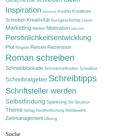
Inspiration
Kreatives
Konflikt
Interesse
Kreativität
Schreiben
Kurzgeschichte
Lesen
Marketing
Motivation
Medien
märchen
Persönlichkeitsentwicklung
Rezension
Plot
Reisen
Regeln
Roman schreiben
Schreibblockade
Schreibmethoden
Schreibort
Schreibtipps
Schreibratgeber
Schriftsteller werden
Selbstfindung
Spannung
Stil
Struktur
Thema
Verlag
Veröffentlichung
Wettbewerb
Zeitmanagement
Übung
Suche