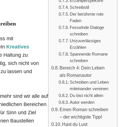
Erzählperspektive
Schreibstil
Der berühmte rote
Faden
reiben
Fesselnde Dialoge
schreiben
ss mit
Unzuverlässiges
ein
Kreatives
Erzählen
Spannende Romane
e Haltung zu
schreiben
ig, sich nicht von
Bereich 4: Dein Leben
zu lassen und
als Romanautor
Schreiben und Leben
miteinander vereinen
Du bist nicht allein
mehr sind wir alle auf
Autor werden
hiedlichen Bereichen
Einen Roman schreiben
für Sinn und Ziel
– der wichtigste Tipp!
inen Baustellen
Hast du Lust