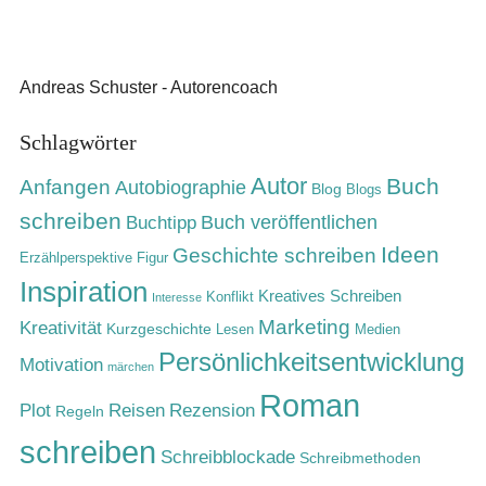
Andreas Schuster - Autorencoach
Schlagwörter
Autor
Buch
Anfangen
Autobiographie
Blog
Blogs
schreiben
Buch veröffentlichen
Buchtipp
Ideen
Geschichte schreiben
Erzählperspektive
Figur
Inspiration
Kreatives Schreiben
Konflikt
Interesse
Marketing
Kreativität
Kurzgeschichte
Lesen
Medien
Persönlichkeitsentwicklung
Motivation
märchen
Roman
Rezension
Plot
Reisen
Regeln
schreiben
Schreibblockade
Schreibmethoden