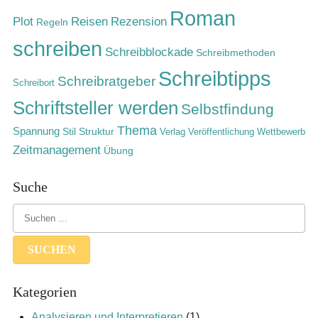
Roman
Rezension
Plot
Reisen
Regeln
schreiben
Schreibblockade
Schreibmethoden
Schreibtipps
Schreibratgeber
Schreibort
Schriftsteller werden
Selbstfindung
Thema
Spannung
Stil
Struktur
Verlag
Veröffentlichung
Wettbewerb
Zeitmanagement
Übung
Suche
Kategorien
Analysieren und Interpretieren
(1)