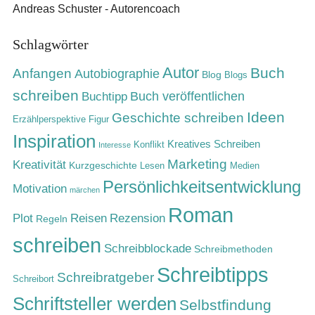
Andreas Schuster - Autorencoach
Schlagwörter
Autor
Buch
Anfangen
Autobiographie
Blog
Blogs
schreiben
Buch veröffentlichen
Buchtipp
Ideen
Geschichte schreiben
Erzählperspektive
Figur
Inspiration
Kreatives Schreiben
Konflikt
Interesse
Marketing
Kreativität
Kurzgeschichte
Lesen
Medien
Persönlichkeitsentwicklung
Motivation
märchen
Roman
Rezension
Plot
Reisen
Regeln
schreiben
Schreibblockade
Schreibmethoden
Schreibtipps
Schreibratgeber
Schreibort
Schriftsteller werden
Selbstfindung