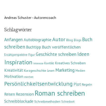
Andreas Schuster - Autorencoach
Schlagwörter
Autor
Buch
Anfangen
Autobiographie
Blog
Blogs
schreiben
Buch veröffentlichen
Buchtipp
Ideen
Geschichte schreiben
Erzählperspektive
Figur
Inspiration
Kreatives Schreiben
Konflikt
Interesse
Marketing
Kreativität
Kurzgeschichte
Lesen
Medien
Motivation
märchen
Persönlichkeitsentwicklung
Plot
Regeln
Roman schreiben
Rezension
Reisen
Schreibblockade
Schreibmethoden
Schreibort