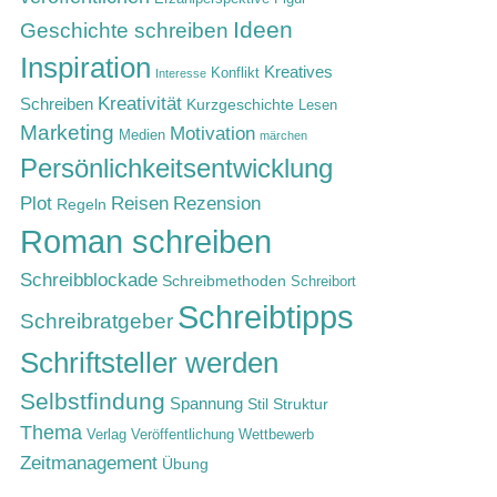
Ideen
Geschichte schreiben
Inspiration
Kreatives
Konflikt
Interesse
Kreativität
Schreiben
Kurzgeschichte
Lesen
Marketing
Motivation
Medien
märchen
Persönlichkeitsentwicklung
Rezension
Plot
Reisen
Regeln
Roman schreiben
Schreibblockade
Schreibmethoden
Schreibort
Schreibtipps
Schreibratgeber
Schriftsteller werden
Selbstfindung
Spannung
Stil
Struktur
Thema
Verlag
Veröffentlichung
Wettbewerb
Zeitmanagement
Übung