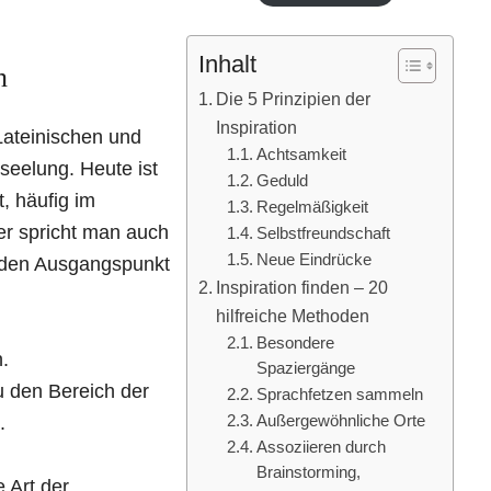
Inhalt
n
Die 5 Prinzipien der
Inspiration
Lateinischen und
Achtsamkeit
seelung. Heute ist
Geduld
t, häufig im
Regelmäßigkeit
er spricht man auch
Selbstfreundschaft
Neue Eindrücke
lnden Ausgangspunkt
Inspiration finden – 20
hilfreiche Methoden
Besondere
.
Spaziergänge
u den Bereich der
Sprachfetzen sammeln
Außergewöhnliche Orte
.
Assoziieren durch
Brainstorming,
 Art der