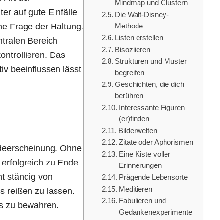
Mindmap und Clustern
er auf gute Einfälle
Die Walt-Disney-
ine Frage der Haltung.
Methode
Listen erstellen
entralen Bereich
Bisoziieren
ontrollieren. Das
Strukturen und Muster
tiv beeinflussen lässt
begreifen
Geschichten, die dich
berühren
Interessante Figuren
(er)finden
Bilderwelten
Zitate oder Aphorismen
odeerscheinung. Ohne
Eine Kiste voller
 erfolgreich zu Ende
Erinnerungen
ht ständig von
Prägende Lebensorte
Meditieren
 reißen zu lassen.
Fabulieren und
us zu bewahren.
Gedankenexperimente