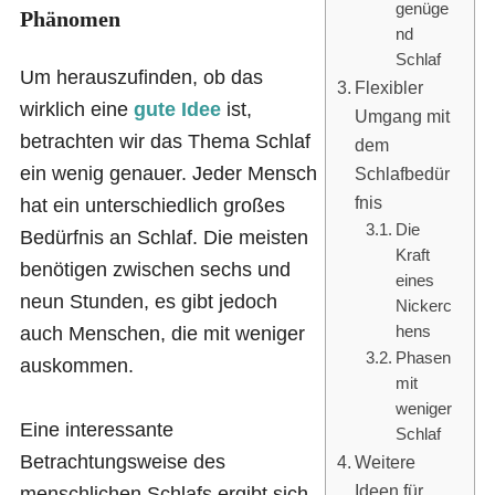
genüge
Phänomen
nd
Schlaf
Um herauszufinden, ob das
Flexibler
wirklich eine
gute Idee
ist,
Umgang mit
betrachten wir das Thema Schlaf
dem
ein wenig genauer. Jeder Mensch
Schlafbedür
fnis
hat ein unterschiedlich großes
Die
Bedürfnis an Schlaf. Die meisten
Kraft
benötigen zwischen sechs und
eines
neun Stunden, es gibt jedoch
Nickerc
auch Menschen, die mit weniger
hens
Phasen
auskommen.
mit
weniger
Eine interessante
Schlaf
Betrachtungsweise des
Weitere
Ideen für
menschlichen Schlafs ergibt sich,