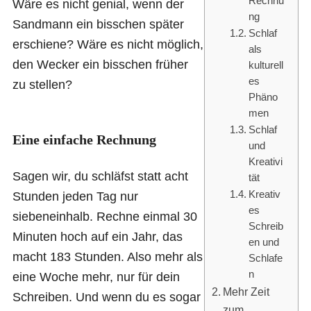
Rechnu
Wäre es nicht genial, wenn der
ng
Sandmann ein bisschen später
Schlaf
erschiene? Wäre es nicht möglich,
als
den Wecker ein bisschen früher
kulturell
es
zu stellen?
Phäno
men
Schlaf
Eine einfache Rechnung
und
Kreativi
Sagen wir, du schläfst statt acht
tät
Kreativ
Stunden jeden Tag nur
es
siebeneinhalb. Rechne einmal 30
Schreib
Minuten hoch auf ein Jahr, das
en und
macht 183 Stunden. Also mehr als
Schlafe
n
eine Woche mehr, nur für dein
Mehr Zeit
Schreiben. Und wenn du es sogar
zum