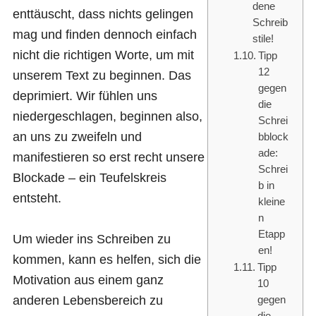
dene
enttäuscht, dass nichts gelingen
Schreib
mag und finden dennoch einfach
stile!
nicht die richtigen Worte, um mit
Tipp
12
unserem Text zu beginnen. Das
gegen
deprimiert. Wir fühlen uns
die
niedergeschlagen, beginnen also,
Schrei
an uns zu zweifeln und
bblock
ade:
manifestieren so erst recht unsere
Schrei
Blockade – ein Teufelskreis
b in
entsteht.
kleine
n
Etapp
Um wieder ins Schreiben zu
en!
kommen, kann es helfen, sich die
Tipp
Motivation aus einem ganz
10
anderen Lebensbereich zu
gegen
die