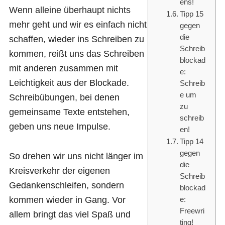
ens!
Wenn alleine überhaupt nichts
Tipp 15
mehr geht und wir es einfach nicht
gegen
die
schaffen, wieder ins Schreiben zu
Schreib
kommen, reißt uns das Schreiben
blockad
mit anderen zusammen mit
e:
Leichtigkeit aus der Blockade.
Schreib
e um
Schreibübungen, bei denen
zu
gemeinsame Texte entstehen,
schreib
geben uns neue Impulse.
en!
Tipp 14
gegen
So drehen wir uns nicht länger im
die
Kreisverkehr der eigenen
Schreib
Gedankenschleifen, sondern
blockad
kommen wieder in Gang. Vor
e:
Freewri
allem bringt das viel Spaß und
ting!