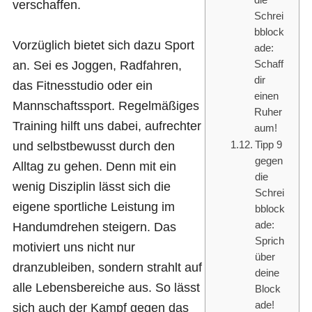
verschaffen.
Schrei
bblock
Vorzüglich bietet sich dazu Sport
ade:
Schaff
an. Sei es Joggen, Radfahren,
dir
das Fitnesstudio oder ein
einen
Mannschaftssport. Regelmäßiges
Ruher
Training hilft uns dabei, aufrechter
aum!
Tipp 9
und selbstbewusst durch den
gegen
Alltag zu gehen. Denn mit ein
die
wenig Disziplin lässt sich die
Schrei
eigene sportliche Leistung im
bblock
ade:
Handumdrehen steigern. Das
Sprich
motiviert uns nicht nur
über
dranzubleiben, sondern strahlt auf
deine
alle Lebensbereiche aus. So lässt
Block
ade!
sich auch der Kampf gegen das