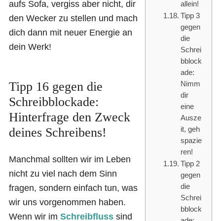
aufs Sofa, vergiss aber nicht, dir
allein!
Tipp 3
den Wecker zu stellen und mach
gegen
dich dann mit neuer Energie an
die
dein Werk!
Schrei
bblock
ade:
Tipp 16 gegen die
Nimm
dir
Schreibblockade:
eine
Hinterfrage den Zweck
Ausze
it, geh
deines Schreibens!
spazie
ren!
Manchmal sollten wir im Leben
Tipp 2
nicht zu viel nach dem Sinn
gegen
die
fragen, sondern einfach tun, was
Schrei
wir uns vorgenommen haben.
bblock
Wenn wir im
Schreibfluss
sind
ade: