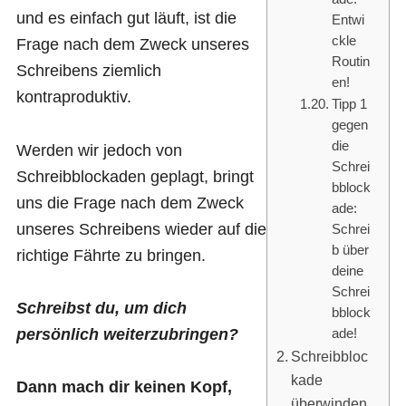
und es einfach gut läuft, ist die
Entwi
ckle
Frage nach dem Zweck unseres
Routin
Schreibens ziemlich
en!
kontraproduktiv.
Tipp 1
gegen
die
Werden wir jedoch von
Schrei
Schreibblockaden geplagt, bringt
bblock
uns die Frage nach dem Zweck
ade:
unseres Schreibens wieder auf die
Schrei
b über
richtige Fährte zu bringen.
deine
Schrei
Schreibst du, um dich
bblock
persönlich weiterzubringen?
ade!
Schreibbloc
kade
Dann mach dir keinen Kopf,
überwinden