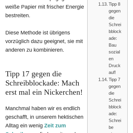
Tipp 8
weiße Papier mit frischer Energie
gegen
bestreiten.
die
Schrei
bblock
Diese Methode ist übrigens
ade:
vorzüglich dazu geeignet, sie mit
Bau
anderen zu kombinieren.
sozial
en
Druck
Tipp 17 gegen die
auf!
Tipp 7
Schreibblockade: Mach
gegen
erst mal ein Nickerchen!
die
Schrei
bblock
Manchmal haben wir es endlich
ade:
geschafft, in unserem hektischen
Schrei
Alltag ein wenig
Zeit zum
be