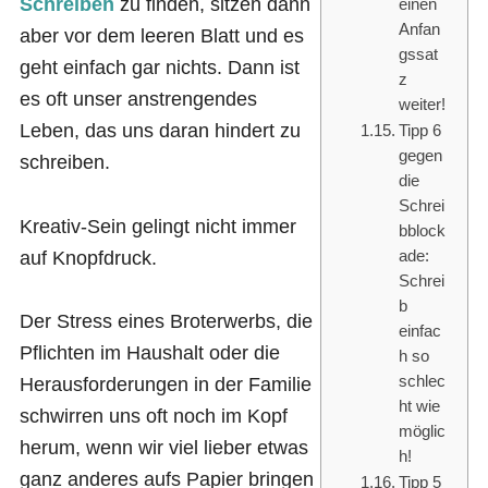
Schreiben
zu finden, sitzen dann
einen
Anfan
aber vor dem leeren Blatt und es
gssat
geht einfach gar nichts. Dann ist
z
es oft unser anstrengendes
weiter!
Leben, das uns daran hindert zu
Tipp 6
gegen
schreiben.
die
Schrei
Kreativ-Sein gelingt nicht immer
bblock
auf Knopfdruck.
ade:
Schrei
b
Der Stress eines Broterwerbs, die
einfac
Pflichten im Haushalt oder die
h so
schlec
Herausforderungen in der Familie
ht wie
schwirren uns oft noch im Kopf
möglic
herum, wenn wir viel lieber etwas
h!
ganz anderes aufs Papier bringen
Tipp 5