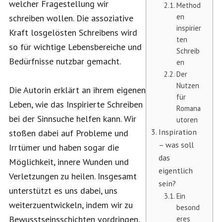
welcher Fragestellung wir
Method
en
schreiben wollen. Die assoziative
inspirier
Kraft losgelösten Schreibens wird
ten
so für wichtige Lebensbereiche und
Schreib
Bedürfnisse nutzbar gemacht.
en
Der
Nutzen
Die Autorin erklärt an ihrem eigenen
für
Leben, wie das Inspirierte Schreiben
Romana
bei der Sinnsuche helfen kann. Wir
utoren
Inspiration
stoßen dabei auf Probleme und
– was soll
Irrtümer und haben sogar die
das
Möglichkeit, innere Wunden und
eigentlich
Verletzungen zu heilen. Insgesamt
sein?
unterstützt es uns dabei, uns
Ein
weiterzuentwickeln, indem wir zu
besond
Bewusstseinsschichten vordringen,
eres