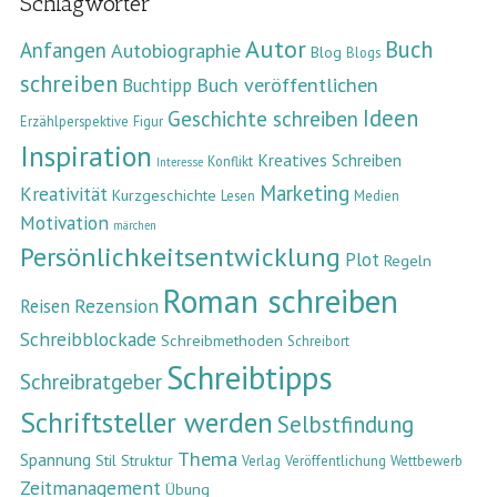
Schlagwörter
Autor
Buch
Anfangen
Autobiographie
Blog
Blogs
schreiben
Buch veröffentlichen
Buchtipp
Ideen
Geschichte schreiben
Erzählperspektive
Figur
Inspiration
Kreatives Schreiben
Konflikt
Interesse
Marketing
Kreativität
Kurzgeschichte
Lesen
Medien
Motivation
märchen
Persönlichkeitsentwicklung
Plot
Regeln
Roman schreiben
Rezension
Reisen
Schreibblockade
Schreibmethoden
Schreibort
Schreibtipps
Schreibratgeber
Schriftsteller werden
Selbstfindung
Thema
Spannung
Stil
Struktur
Verlag
Veröffentlichung
Wettbewerb
Zeitmanagement
Übung