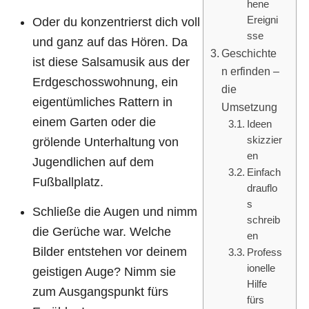
hene
Ereigni
Oder du konzentrierst dich voll
sse
und ganz auf das Hören. Da
Geschichte
ist diese Salsamusik aus der
n erfinden –
Erdgeschosswohnung, ein
die
eigentümliches Rattern in
Umsetzung
einem Garten oder die
Ideen
skizzier
grölende Unterhaltung von
en
Jugendlichen auf dem
Einfach
Fußballplatz.
drauflo
s
Schließe die Augen und nimm
schreib
die Gerüche war. Welche
en
Bilder entstehen vor deinem
Profess
ionelle
geistigen Auge? Nimm sie
Hilfe
zum Ausgangspunkt fürs
fürs