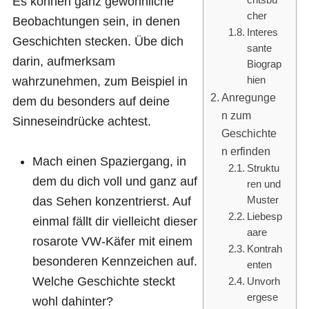
Es können ganz gewöhnliche
chtsbü
cher
Beobachtungen sein, in denen
Interes
Geschichten stecken. Übe dich
sante
darin, aufmerksam
Biograp
wahrzunehmen, zum Beispiel in
hien
Anregunge
dem du besonders auf deine
n zum
Sinneseindrücke achtest.
Geschichte
n erfinden
Mach einen Spaziergang, in
Struktu
dem du dich voll und ganz auf
ren und
das Sehen konzentrierst. Auf
Muster
Liebesp
einmal fällt dir vielleicht dieser
aare
rosarote VW-Käfer mit einem
Kontrah
besonderen Kennzeichen auf.
enten
Welche Geschichte steckt
Unvorh
ergese
wohl dahinter?