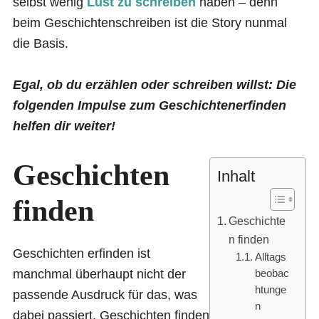
selbst wenig
Lust zu schreiben
haben – denn
beim Geschichtenschreiben ist die Story nunmal
die Basis.
Egal, ob du erzählen oder schreiben willst: Die
folgenden Impulse zum Geschichtenerfinden
helfen dir weiter!
Geschichten
Inhalt
finden
Geschichte
n finden
Geschichten erfinden ist
Alltags
manchmal überhaupt nicht der
beobac
htunge
passende Ausdruck für das, was
n
dabei passiert. Geschichten finden