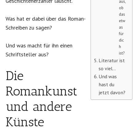
Geschichtenerzähler lauscht.
aus,
ob
das
Was hat er dabei über das Roman-
etw
Schreiben zu sagen?
as
für
dic
Und was macht für ihn einen
h
ist?
Schriftsteller aus?
Literatur ist
so viel…
Die
Und was
hast du
Romankunst
jetzt davon?
und andere
Künste