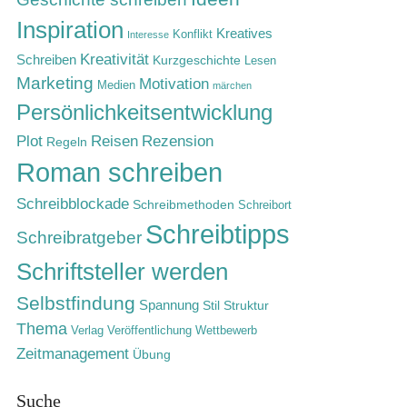
Inspiration
Kreatives
Konflikt
Interesse
Kreativität
Schreiben
Kurzgeschichte
Lesen
Marketing
Motivation
Medien
märchen
Persönlichkeitsentwicklung
Rezension
Plot
Reisen
Regeln
Roman schreiben
Schreibblockade
Schreibmethoden
Schreibort
Schreibtipps
Schreibratgeber
Schriftsteller werden
Selbstfindung
Spannung
Stil
Struktur
Thema
Verlag
Veröffentlichung
Wettbewerb
Zeitmanagement
Übung
Suche