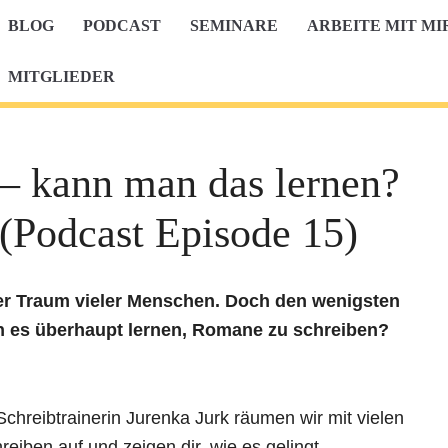
BLOG
PODCAST
SEMINARE
ARBEITE MIT MI
MITGLIEDER
– kann man das lernen?
 (Podcast Episode 15)
er Traum vieler Menschen. Doch den wenigsten
n es überhaupt lernen, Romane zu schreiben?
hreibtrainerin Jurenka Jurk räumen wir mit vielen
ben auf und zeigen dir, wie es gelingt,