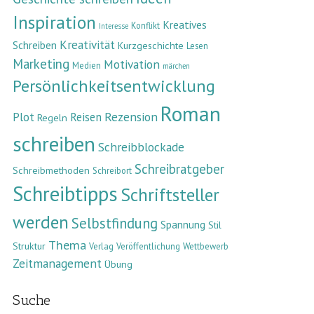
Inspiration
Kreatives
Konflikt
Interesse
Kreativität
Schreiben
Kurzgeschichte
Lesen
Marketing
Motivation
Medien
märchen
Persönlichkeitsentwicklung
Roman
Rezension
Plot
Reisen
Regeln
schreiben
Schreibblockade
Schreibratgeber
Schreibmethoden
Schreibort
Schreibtipps
Schriftsteller
werden
Selbstfindung
Spannung
Stil
Thema
Struktur
Verlag
Veröffentlichung
Wettbewerb
Zeitmanagement
Übung
Suche