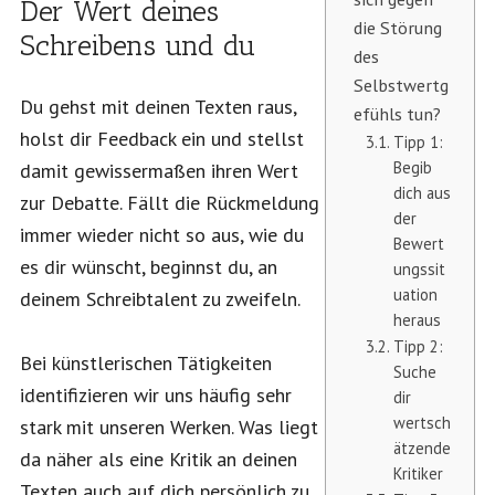
Der Wert deines
die Störung
Schreibens und du
des
Selbstwertg
Du gehst mit deinen Texten raus,
efühls tun?
holst dir Feedback ein und stellst
Tipp 1:
Begib
damit gewissermaßen ihren Wert
dich aus
zur Debatte. Fällt die Rückmeldung
der
immer wieder nicht so aus, wie du
Bewert
es dir wünscht, beginnst du, an
ungssit
uation
deinem Schreibtalent zu zweifeln.
heraus
Tipp 2:
Bei künstlerischen Tätigkeiten
Suche
identifizieren wir uns häufig sehr
dir
wertsch
stark mit unseren Werken. Was liegt
ätzende
da näher als eine Kritik an deinen
Kritiker
Texten auch auf dich persönlich zu