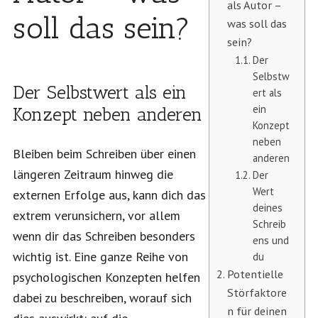
als Autor –
soll das sein?
was soll das
sein?
Der
Selbstw
Der Selbstwert als ein
ert als
ein
Konzept neben anderen
Konzept
neben
Bleiben beim Schreiben über einen
anderen
längeren Zeitraum hinweg die
Der
Wert
externen Erfolge aus, kann dich das
deines
extrem verunsichern, vor allem
Schreib
wenn dir das Schreiben besonders
ens und
wichtig ist. Eine ganze Reihe von
du
Potentielle
psychologischen Konzepten helfen
Störfaktore
dabei zu beschreiben, worauf sich
n für deinen