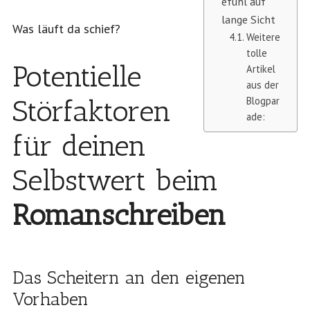
efühl auf
lange Sicht
Was läuft da schief?
Weitere
tolle
Potentielle
Artikel
aus der
Störfaktoren
Blogpar
ade:
für deinen
Selbstwert beim
Romanschreiben
Das Scheitern an den eigenen
Vorhaben