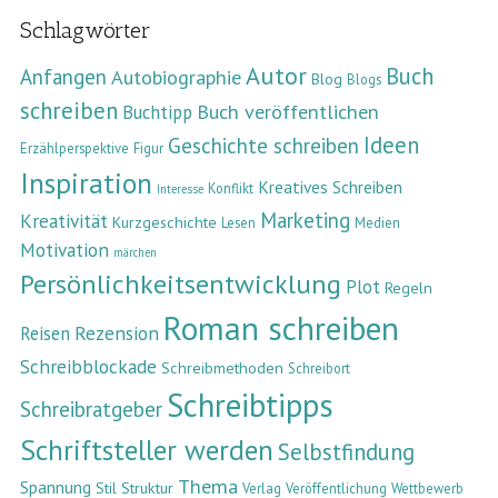
Schlagwörter
Autor
Buch
Anfangen
Autobiographie
Blog
Blogs
schreiben
Buch veröffentlichen
Buchtipp
Ideen
Geschichte schreiben
Erzählperspektive
Figur
Inspiration
Kreatives Schreiben
Konflikt
Interesse
Marketing
Kreativität
Kurzgeschichte
Lesen
Medien
Motivation
märchen
Persönlichkeitsentwicklung
Plot
Regeln
Roman schreiben
Rezension
Reisen
Schreibblockade
Schreibmethoden
Schreibort
Schreibtipps
Schreibratgeber
Schriftsteller werden
Selbstfindung
Thema
Spannung
Stil
Struktur
Verlag
Veröffentlichung
Wettbewerb