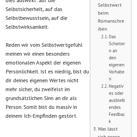
dies auswirkt: auf die
Selbstwert
Selbstsicherheit, auf das
beim
Selbstbewusstsein, auf die
Romanschre
Selbstwirksamkeit.
iben
Das
Scheiter
Reden wir vom Selbstwertgefühl
n an
meinen wir einen besonders
den
emotionalen Aspekt der eigenen
eigenen
Persönlichkeit. Ist es niedrig, bist du
Vorhabe
n
dir deines eigenen Wertes nicht
Negativ
mehr sicher, du zweifelst im
es oder
grundsätzlichen Sinn an dir als
ausbleib
Person. Somit bist du massiv in
endes
Feedbac
deinem Ich-Empfinden gestört.
k
Was lässt
sich gegen