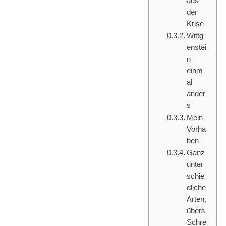
aus
der
Krise
Wittg
enstei
n
einm
al
ander
s
Mein
Vorha
ben
Ganz
unter
schie
dliche
Arten,
übers
Schre