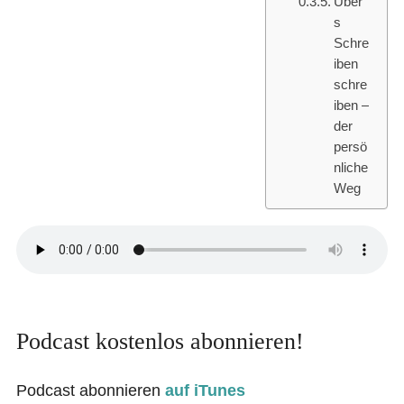
Über
s
Schre
iben
schre
iben –
der
persö
nliche
Weg
Podcast kostenlos abonnieren!
Podcast abonnieren
auf iTunes