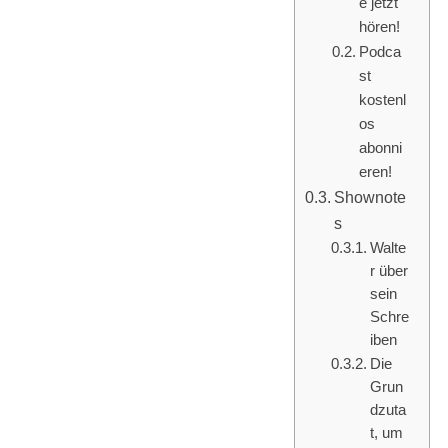
e jetzt
hören!
Podca
st
kostenl
os
abonni
eren!
Shownote
s
Walte
r über
sein
Schre
iben
Die
Grun
dzuta
t, um