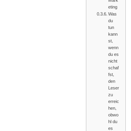
Mark
eting
Was
du
tun
kann
st,
wenn
du es
nicht
schaf
fst,
den
Leser
zu
erreic
hen,
obwo
hl du
es