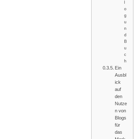
l
o
g
u
n
d
B
u
c
h
Ein
Ausbl
ick
auf
den
Nutze
n von
Blogs
für
das