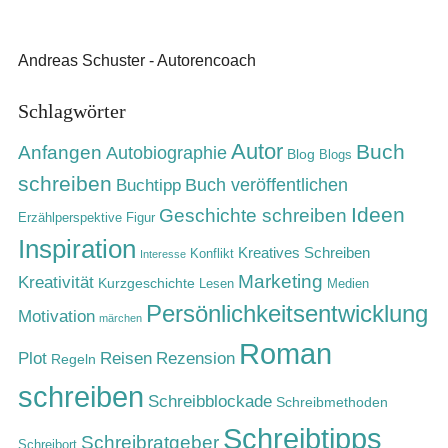
Andreas Schuster - Autorencoach
Schlagwörter
Autor
Buch
Anfangen
Autobiographie
Blog
Blogs
schreiben
Buch veröffentlichen
Buchtipp
Ideen
Geschichte schreiben
Erzählperspektive
Figur
Inspiration
Kreatives Schreiben
Konflikt
Interesse
Marketing
Kreativität
Kurzgeschichte
Lesen
Medien
Persönlichkeitsentwicklung
Motivation
märchen
Roman
Rezension
Plot
Reisen
Regeln
schreiben
Schreibblockade
Schreibmethoden
Schreibtipps
Schreibratgeber
Schreibort