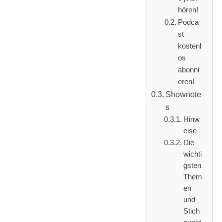
hören!
Podca
st
kostenl
os
abonni
eren!
Shownote
s
Hinw
eise
Die
wichti
gsten
Them
en
und
Stich