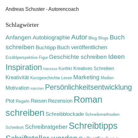
Andreas Schuster - Autorencoach
Schlagwörter
Autor
Buch
Anfangen
Autobiographie
Blog
Blogs
schreiben
Buch veröffentlichen
Buchtipp
Ideen
Geschichte schreiben
Erzählperspektive
Figur
Inspiration
Kreatives Schreiben
Konflikt
Interesse
Marketing
Kreativität
Kurzgeschichte
Lesen
Medien
Persönlichkeitsentwicklung
Motivation
märchen
Roman
Rezension
Plot
Reisen
Regeln
schreiben
Schreibblockade
Schreibmethoden
Schreibtipps
Schreibratgeber
Schreibort