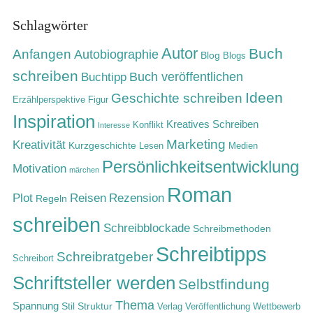
Schlagwörter
Autor
Buch
Anfangen
Autobiographie
Blog
Blogs
schreiben
Buch veröffentlichen
Buchtipp
Ideen
Geschichte schreiben
Erzählperspektive
Figur
Inspiration
Kreatives Schreiben
Konflikt
Interesse
Marketing
Kreativität
Kurzgeschichte
Lesen
Medien
Persönlichkeitsentwicklung
Motivation
märchen
Roman
Rezension
Plot
Reisen
Regeln
schreiben
Schreibblockade
Schreibmethoden
Schreibtipps
Schreibratgeber
Schreibort
Schriftsteller werden
Selbstfindung
Thema
Spannung
Stil
Struktur
Verlag
Veröffentlichung
Wettbewerb