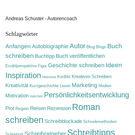
Andreas Schuster - Autorencoach
Schlagwörter
Autor
Buch
Anfangen
Autobiographie
Blog
Blogs
schreiben
Buch veröffentlichen
Buchtipp
Ideen
Geschichte schreiben
Erzählperspektive
Figur
Inspiration
Kreatives Schreiben
Konflikt
Interesse
Marketing
Kreativität
Kurzgeschichte
Lesen
Medien
Persönlichkeitsentwicklung
Motivation
märchen
Roman
Rezension
Plot
Reisen
Regeln
schreiben
Schreibblockade
Schreibmethoden
Schreibtipps
Schreibratgeber
Schreibort