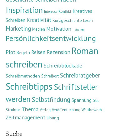
Inspiration
Kreatives
Konflikt
Interesse
Kreativität
Schreiben
Kurzgeschichte
Lesen
Marketing
Motivation
Medien
märchen
Persönlichkeitsentwicklung
Roman
Rezension
Plot
Reisen
Regeln
schreiben
Schreibblockade
Schreibratgeber
Schreibmethoden
Schreibort
Schreibtipps
Schriftsteller
werden
Selbstfindung
Spannung
Stil
Thema
Struktur
Verlag
Veröffentlichung
Wettbewerb
Zeitmanagement
Übung
Suche