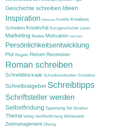
Ideen
Geschichte schreiben
Inspiration
Kreatives
Konflikt
Interesse
Kreativität
Schreiben
Kurzgeschichte
Lesen
Marketing
Motivation
Medien
märchen
Persönlichkeitsentwicklung
Rezension
Plot
Reisen
Regeln
Roman schreiben
Schreibblockade
Schreibmethoden
Schreibort
Schreibtipps
Schreibratgeber
Schriftsteller werden
Selbstfindung
Spannung
Stil
Struktur
Thema
Verlag
Veröffentlichung
Wettbewerb
Zeitmanagement
Übung